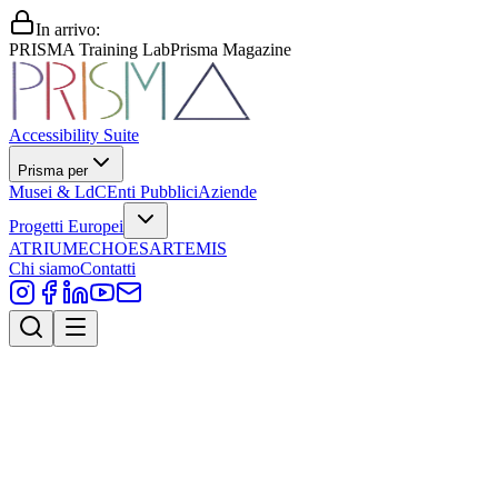
In arrivo:
PRISMA Training Lab
Prisma Magazine
Accessibility Suite
Prisma per
Musei & LdC
Enti Pubblici
Aziende
Progetti Europei
ATRIUM
ECHOES
ARTEMIS
Chi siamo
Contatti