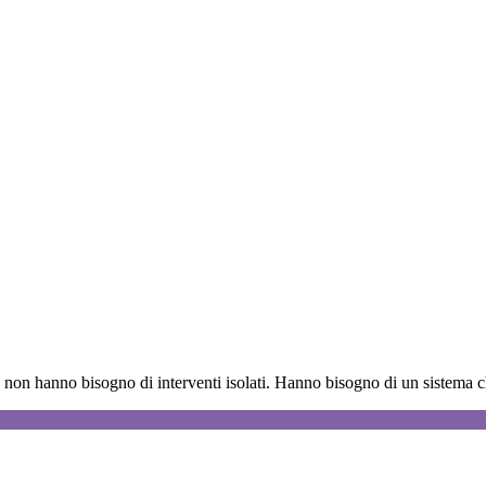
, ma un unico percorso di innovazione.
ienda sceglie di dialogare con i propri pubblici.
e non hanno bisogno di interventi isolati. Hanno bisogno di un sistema 