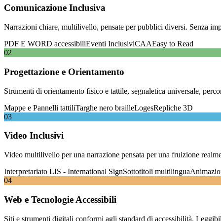
Comunicazione Inclusiva
Narrazioni chiare, multilivello, pensate per pubblici diversi. Senza imp
PDF E WORD accessibili
Eventi Inclusivi
CAA
Easy to Read
02
Progettazione e Orientamento
Strumenti di orientamento fisico e tattile, segnaletica universale, per
Mappe e Pannelli tattili
Targhe nero braille
Loges
Repliche 3D
03
Video Inclusivi
Video multilivello per una narrazione pensata per una fruizione realm
Interpretariato LIS - International Sign
Sottotitoli multilingua
Animazio
04
Web e Tecnologie Accessibili
Siti e strumenti digitali conformi agli standard di accessibilità. Leggibi