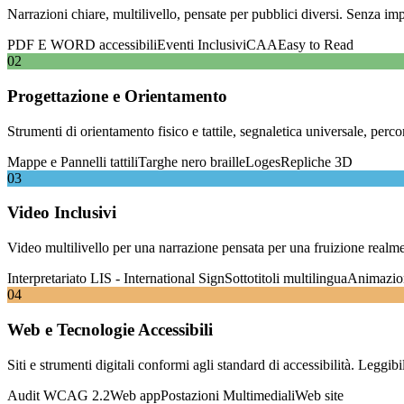
Narrazioni chiare, multilivello, pensate per pubblici diversi. Senza imp
PDF E WORD accessibili
Eventi Inclusivi
CAA
Easy to Read
02
Progettazione e Orientamento
Strumenti di orientamento fisico e tattile, segnaletica universale, per
Mappe e Pannelli tattili
Targhe nero braille
Loges
Repliche 3D
03
Video Inclusivi
Video multilivello per una narrazione pensata per una fruizione realm
Interpretariato LIS - International Sign
Sottotitoli multilingua
Animazio
04
Web e Tecnologie Accessibili
Siti e strumenti digitali conformi agli standard di accessibilità. Leggibi
Audit WCAG 2.2
Web app
Postazioni Multimediali
Web site