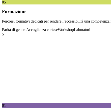
05
Formazione
Percorsi formativi dedicati per rendere l’accessibilità una competenza 
Parità di genere
Accoglienza cortese
Workshop
Laboratori
5
percorso
Lavoriamo al fianco di chi ha deciso che l'accessibilità è un
01