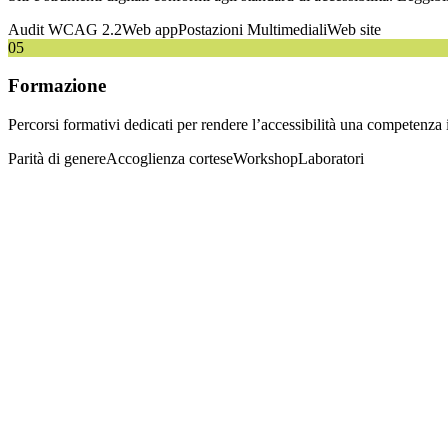
Audit WCAG 2.2
Web app
Postazioni Multimediali
Web site
05
Formazione
Percorsi formativi dedicati per rendere l’accessibilità una competenza 
Parità di genere
Accoglienza cortese
Workshop
Laboratori
In corso
ATRIUM