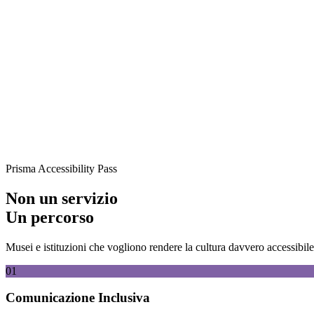
Conformità normativa e accessibilità reale non sono obiettivi distinti
Integra una strategia di accessibilità per il tuo ente
Strategie
Aziende
Accessibilità non è solo un adempimento, ma la direzione con cui un’az
Trasforma l’accessibilità in valore per la tua azienda
Prisma Accessibility Pass
Non un servizio
Un percorso
Musei e istituzioni che vogliono rendere la cultura davvero accessibil
01
Comunicazione Inclusiva